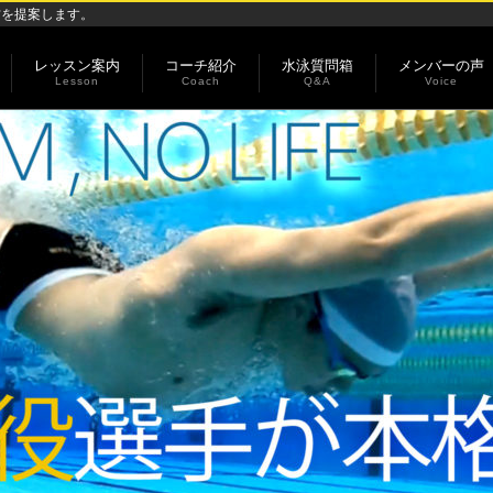
方を提案します。
レッスン案内
コーチ紹介
水泳質問箱
メンバーの声
Lesson
Coach
Q&A
Voice