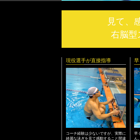
見て、
右脳型
現役選手が直接指導
早
コーチ経験は少ないですが、実際に
早
綺麗な泳ぎを見て感動すること間違
ん