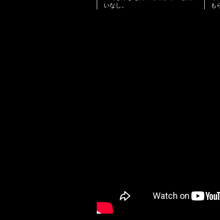
いなし。
も