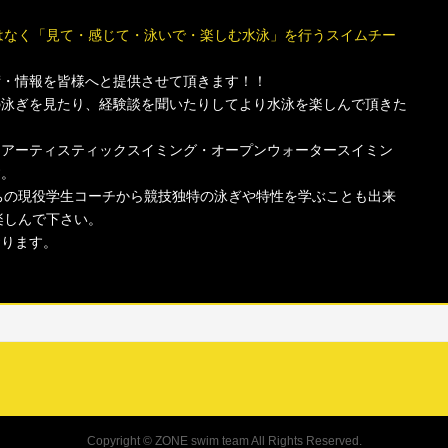
」ではなく「見て・感じて・泳いで・楽しむ水泳」を行うスイムチー
術・情報を皆様へと提供させて頂きます！！
の泳ぎを見たり、経験談を聞いたりしてより水泳を楽しんで頂きた
・アーティスティックスイミング・オープンウォータースイミン
す。
お持ちの現役学生コーチから競技独特の泳ぎや特性を学ぶことも出来
を楽しんで下さい。
おります。
Copyright ©
ZONE swim team
All Rights Reserved.